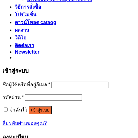
วิธีการสั่งซื้อ
โปรโมชั่น
ดาวน์โหลด cataog
ผลงาน
วิดีโอ
ติดต่อเรา
Newsletter
เข้าสู่ระบบ
ชื่อผู้ใช้หรือที่อยู่อีเมล
*
รหัสผ่าน
*
จำฉันไว้
เข้าสู่ระบบ
ลืมรหัสผ่านของคุณ?
ลงทะเบียน