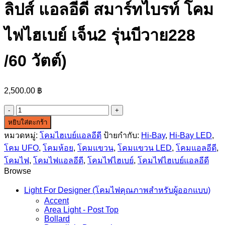
ลิปส์ แอลอีดี สมาร์ทไบรท์ โคม
ไฟไฮเบย์ เจ็น2 รุ่นบีวาย228
/60 วัตต์)
2,500.00
฿
จำนวน
Philips
หยิบใส่ตะกร้า
LED
หมวดหมู่:
โคมไฮเบย์แอลอีดี
ป้ายกำกับ:
Hi-Bay
,
Hi-Bay LED
,
SmartBright
โคม UFO
,
โคมห้อย
,
โคมแขวน
,
โคมแขวน LED
,
โคมแอลอีดี
,
Highbay
G2
โคมไฟ
,
โคมไฟแอลอีดี
,
โคมไฟไฮเบย์
,
โคมไฟไฮเบย์แอลอีดี
BY228
Browse
/60W
(ฟิ
Light For Designer (โคมไฟคุณภาพสำหรับผู้ออกแบบ)
ลิ
Accent
Area Light - Post Top
ปส์
Bollard
แอ