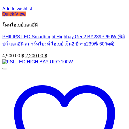
Add to wishlist
Quick View
โคมไฮเบย์แอลอีดี
PHILIPS LED Smartbright Highbay Gen2 BY239P /60W (ฟิลิ
ปส์ แอลอีดี สมาร์ทไบรท์ ไฮเบย์ เจ็น2 บีวาย239พี/ 60วัตต์)
Original
Current
4,500.00
฿
2,200.00
฿
price
price
was:
is:
4,500.00 ฿.
2,200.00 ฿.