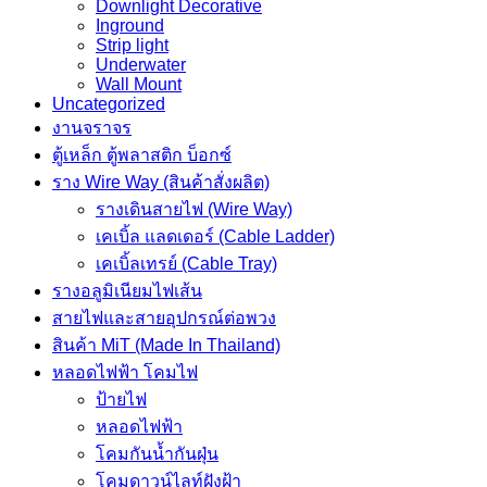
Downlight Decorative
ล
Inground
Strip light
อีดี
Underwater
สมา
Wall Mount
Uncategorized
ร์ท
งานจราจร
ไบรท์
ตู้เหล็ก ตู้พลาสติก บ็อกซ์
โคม
ราง Wire Way (สินค้าสั่งผลิต)
ไฟ
รางเดินสายไฟ (Wire Way)
ไฮเบย์
เคเบิ้ล แลดเดอร์ (Cable Ladder)
เจ็น2
เคเบิ้ลเทรย์ (Cable Tray)
รุ่น
รางอลูมิเนียมไฟเส้น
บี
สายไฟและสายอุปกรณ์ต่อพวง
วาย228
สินค้า MiT (Made In Thailand)
/60
วัตต์)
หลอดไฟฟ้า โคมไฟ
ชิ้น
ป้ายไฟ
หลอดไฟฟ้า
โคมกันน้ำกันฝุ่น
โคมดาวน์ไลท์ฝังฝ้า