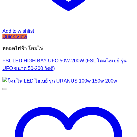
Add to wishlist
Quick View
หลอดไฟฟ้า โคมไฟ
FSL LED HIGH BAY UFO 50W-200W (FSL โคมไฮเบย์ รุ่น
UFO ขนาด 50-200 วัตต์)