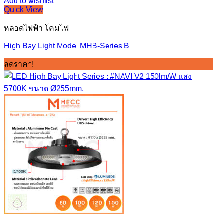
Add to wishlist
Quick View
หลอดไฟฟ้า โคมไฟ
High Bay Light Model MHB-Series B
ลดราคา!