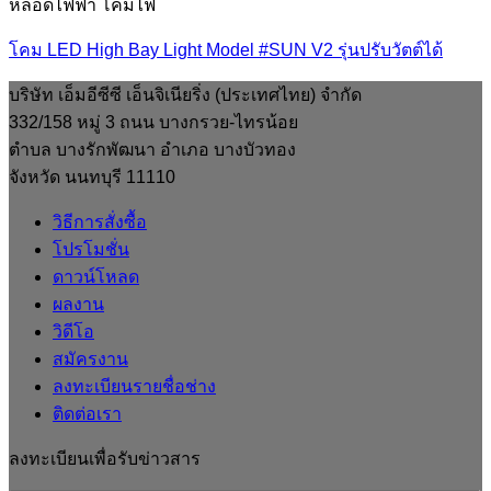
หลอดไฟฟ้า โคมไฟ
โคม LED High Bay Light Model #SUN V2 รุ่นปรับวัตต์ได้
บริษัท เอ็มอีซีซี เอ็นจิเนียริ่ง
(
ประเทศไทย
)
จำกัด
332/158
หมู่
3
ถนน บางกรวย
-
ไทรน้อย
ตำบล บางรักพัฒนา อำเภอ บางบัวทอง
จังหวัด นนทบุรี
11110
วิธีการสั่งซื้อ
โปรโมชั่น
ดาวน์โหลด
ผลงาน
วิดีโอ
สมัครงาน
ลงทะเบียนรายชื่อช่าง
ติดต่อเรา
ลงทะเบียนเพื่อรับข่าวสาร