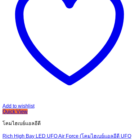
Add to wishlist
Quick View
โคมไฮเบย์แอลอีดี
Rich High Bay LED UFO Air Force (โคมไฮเบย์แอลอีดี UFO