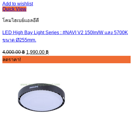
Add to wishlist
Quick View
โคมไฮเบย์แอลอีดี
LED High Bay Light Series : #NAVI V2 150lm/W แสง 5700K
ขนาด Ø255mm.
Original
Current
4,000.00
฿
1,990.00
฿
price
price
ลดราคา!
was:
is:
4,000.00 ฿.
1,990.00 ฿.