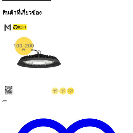
——————————-
สินค้าที่เกี่ยวข้อง