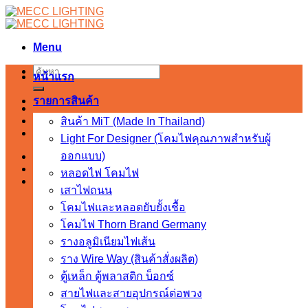
Skip
to
content
Menu
ค้นหา:
หน้าแรก
รายการสินค้า
สินค้า MiT (Made In Thailand)
Light For Designer (โคมไฟคุณภาพสำหรับผู้
ออกแบบ)
หลอดไฟ โคมไฟ
เสาไฟถนน
โคมไฟและหลอดยับยั้งเชื้อ
โคมไฟ Thorn Brand Germany
รางอลูมิเนียมไฟเส้น
ราง Wire Way (สินค้าสั่งผลิต)
ตู้เหล็ก ตู้พลาสติก บ็อกซ์
สายไฟและสายอุปกรณ์ต่อพวง