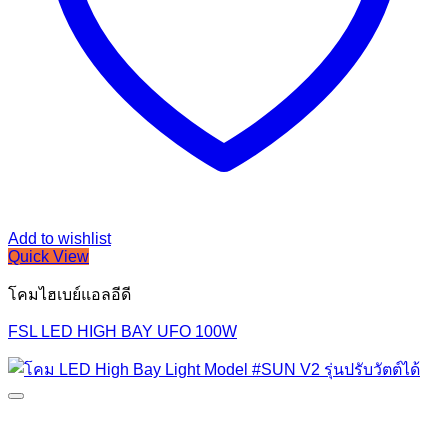
Add to wishlist
Quick View
โคมไฮเบย์แอลอีดี
FSL LED HIGH BAY UFO 100W