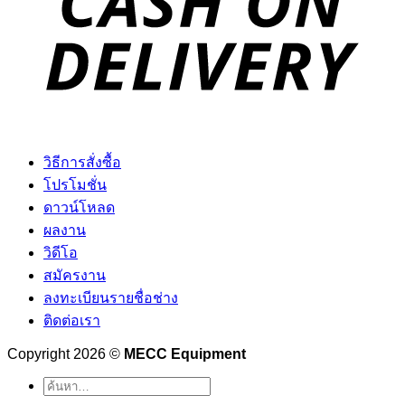
วิธีการสั่งซื้อ
โปรโมชั่น
ดาวน์โหลด
ผลงาน
วิดีโอ
สมัครงาน
ลงทะเบียนรายชื่อช่าง
ติดต่อเรา
Copyright 2026 ©
MECC Equipment
ค้นหา: