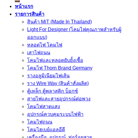
หน้าแรก
รายการสินค้า
สินค้า MiT (Made In Thailand)
Light For Designer (โคมไฟคุณภาพสำหรับผู้
ออกแบบ)
หลอดไฟ โคมไฟ
เสาไฟถนน
โคมไฟและหลอดยับยั้งเชื้อ
โคมไฟ Thorn Brand Germany
รางอลูมิเนียมไฟเส้น
ราง Wire Way (สินค้าสั่งผลิต)
ตู้เหล็ก ตู้พลาสติก บ็อกซ์
สายไฟและสายอุปกรณ์ต่อพวง
โคมไฟสาดแสง
อุปกรณ์ควบคุมระบบไฟฟ้า
โคมไฟถนน
โคมไฮเบย์แอลอีดี
เครื่องมือ, อุปกรณ์, ท่อร้อยสาย