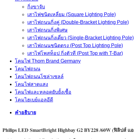
กิ่งขาจับ
เสาไฟชนิดเหลี่ยม (Square Lighting Pole)
เสาไฟถนนกิ่งคู่ (Double-Bracket Lighting Pole)
เสาไฟถนนกิ่งพิเศษ
เสาไฟถนนกิ่งเดี่ยว (Single-Bracket Lighting Pole)
เสาไฟถนนชนิดตรง (Post Top Lighting Pole)
เสาไฟโพสท็อป กิ่งตัวที (Post Top with T-Bar)
โคมไฟ Thorn Brand Germany
โคมไฟถนน
โคมไฟถนนโซล่าเซลล์
โคมไฟสาดแสง
โคมไฟและหลอดยับยั้งเชื้อ
โคมไฮเบย์แอลอีดี
คำอธิบาย
Philips LED SmartBright Highbay G2 BY228 /60W (ฟิลิปส์ แอ