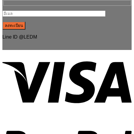
Line ID @LEDM