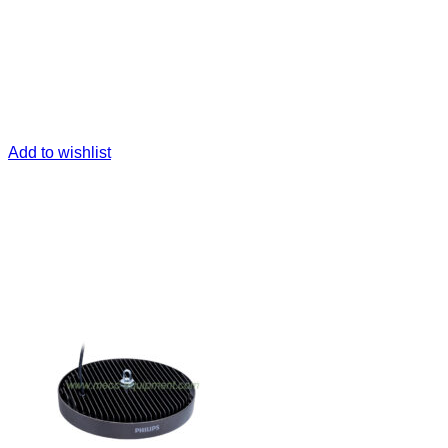
Add to wishlist