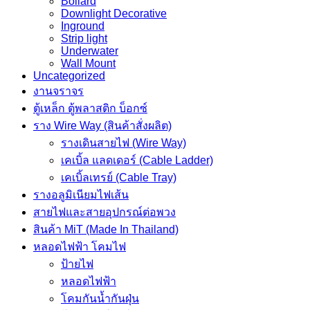
Bollard
ลิ
Downlight Decorative
ปส์
Inground
Strip light
แอ
Underwater
ล
Wall Mount
Uncategorized
อีดี
งานจราจร
สมา
ตู้เหล็ก ตู้พลาสติก บ็อกซ์
ร์ท
ราง Wire Way (สินค้าสั่งผลิต)
ไบรท์
รางเดินสายไฟ (Wire Way)
ไฮเบย์
เคเบิ้ล แลดเดอร์ (Cable Ladder)
เจ็น2
เคเบิ้ลเทรย์ (Cable Tray)
บี
รางอลูมิเนียมไฟเส้น
วาย239พี/
สายไฟและสายอุปกรณ์ต่อพวง
60วัตต์)
สินค้า MiT (Made In Thailand)
ชิ้น
หลอดไฟฟ้า โคมไฟ
ป้ายไฟ
หลอดไฟฟ้า
โคมกันน้ำกันฝุ่น