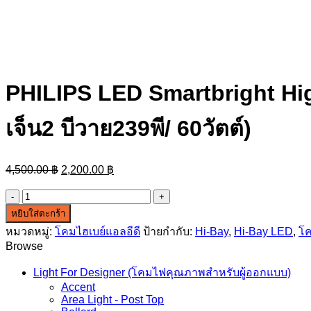
PHILIPS LED Smartbright High
เจ็น2 บีวาย239พี/ 60วัตต์)
Original
Current
4,500.00
฿
2,200.00
฿
price
price
was:
is:
จำนวน
4,500.00 ฿.
2,200.00 ฿.
PHILIPS
หยิบใส่ตะกร้า
LED
หมวดหมู่:
โคมไฮเบย์แอลอีดี
ป้ายกำกับ:
Hi-Bay
,
Hi-Bay LED
,
โ
Smartbright
Browse
Highbay
Gen2
Light For Designer (โคมไฟคุณภาพสำหรับผู้ออกแบบ)
BY239P
/60W
Accent
Area Light - Post Top
(ฟิ