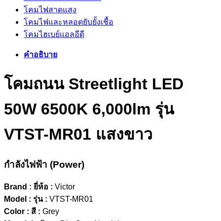
โคมไฟสาดแสง
โคมไฟและหลอดยับยั้งเชื้อ
โคมไฮเบย์แอลอีดี
คำอธิบาย
โคมถนน Streetlight LED
50W 6500K 6,000lm รุ่น
VTST-MR01 แสงขาว
กำลังไฟฟ้า (Power)
Brand : ยี่ห้อ
:
Victor
Model : รุ่น
:
VTST-MR01
Color : สี :
Grey