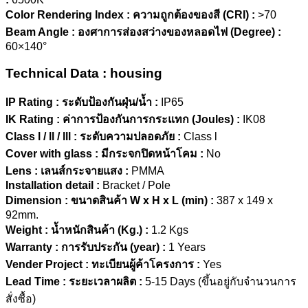
Color Rendering Index : ความถูกต้องของสี (CRI) :
>70
Beam Angle : องศาการส่องสว่างของหลอดไฟ (Degree) :
60×140°
Technical Data : housing
IP Rating : ระดับป้องกันฝุ่น/น้ำ :
IP65
IK Rating : ค่าการป้องกันการกระแทก (Joules) :
IK08
Class l / ll / lll : ระดับความปลอดภัย :
Class l
Cover with glass : มีกระจกปิดหน้าโคม :
No
Lens : เลนส์กระจายแสง :
PMMA
Installation detail :
Bracket / Pole
Dimension : ขนาดสินค้า W x H x L (min) :
387 x 149 x
92mm.
Weight : น้ำหนักสินค้า (Kg.) :
1.2 Kgs
Warranty : การรับประกัน (year) :
1 Years
Vender Project : ทะเบียนผู้ค้าโครงการ :
Yes
Lead Time : ระยะเวลาผลิต :
5-15 Days (ขึ้นอยู่กับจำนวนการ
สั่งซื้อ)