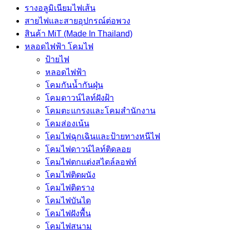
รางอลูมิเนียมไฟเส้น
สายไฟและสายอุปกรณ์ต่อพวง
สินค้า MiT (Made In Thailand)
หลอดไฟฟ้า โคมไฟ
ป้ายไฟ
หลอดไฟฟ้า
โคมกันน้ำกันฝุ่น
โคมดาวน์ไลท์ฝังฝ้า
โคมตะแกรงและโคมสำนักงาน
โคมส่องเน้น
โคมไฟฉุกเฉินและป้ายทางหนีไฟ
โคมไฟดาวน์ไลท์ติดลอย
โคมไฟตกแต่งสไตล์ลอฟท์
โคมไฟติดผนัง
โคมไฟติดราง
โคมไฟบันได
โคมไฟฝังพื้น
โคมไฟสนาม