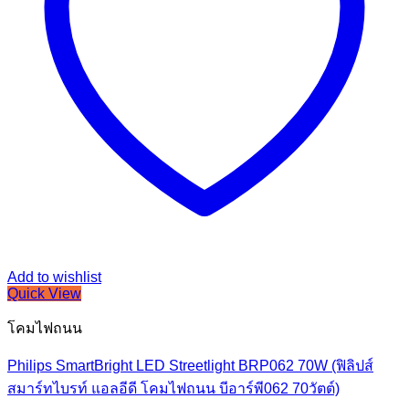
Add to wishlist
Quick View
โคมไฟถนน
Philips SmartBright LED Streetlight BRP062 70W (ฟิลิปส์
สมาร์ทไบรท์ แอลอีดี โคมไฟถนน บีอาร์พี062 70วัตต์)