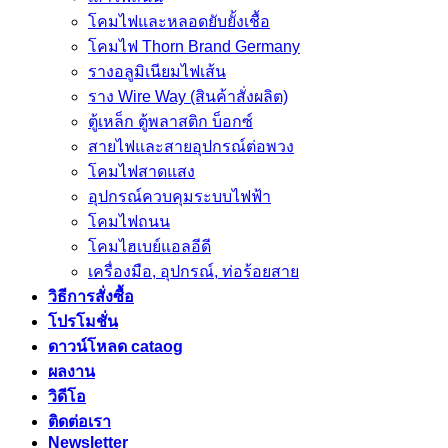
โคมไฟและหลอดยับยั้งเชื้อ
โคมไฟ Thorn Brand Germany
รางอลูมิเนียมไฟเส้น
ราง Wire Way (สินค้าสั่งผลิต)
ตู้เหล็ก ตู้พลาสติก บ็อกซ์
สายไฟและสายอุปกรณ์ต่อพวง
โคมไฟสาดแสง
อุปกรณ์ควบคุมระบบไฟฟ้า
โคมไฟถนน
โคมไฮเบย์แอลอีดี
เครื่องมือ, อุปกรณ์, ท่อร้อยสาย
วิธีการสั่งซื้อ
โปรโมชั่น
ดาวน์โหลด cataog
ผลงาน
วิดีโอ
ติดต่อเรา
Newsletter