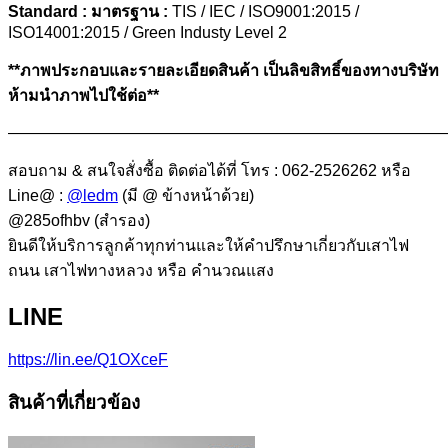
Standard : มาตรฐาน :
TIS / IEC / ISO9001:2015 /
ISO14001:2015 / Green Industy Level 2
**ภาพประกอบและรายละเอียดสินค้า เป็นลิขสิทธิ์ของทางบริษัท
ห้ามนำภาพไปใช้ต่อ**
———————————————————————————
สอบถาม & สนใจสั่งซื้อ ติดต่อได้ที่ โทร : 062-2526262 หรือ
Line@ :
@ledm
(มี @ ข้างหน้าด้วย)
@285ofhbv (สำรอง)
ยินดีให้บริการลูกค้าทุกท่านและให้คำปรึกษาเกี่ยวกับเสาไฟ
ถนน เสาไฟทางหลวง หรือ คำนวณแสง
LINE
https://lin.ee/Q1OXceF
สินค้าที่เกี่ยวข้อง