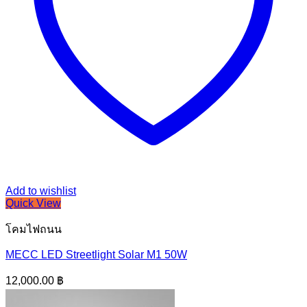
Add to wishlist
Quick View
โคมไฟถนน
MECC LED Streetlight Solar M1 50W
12,000.00
฿